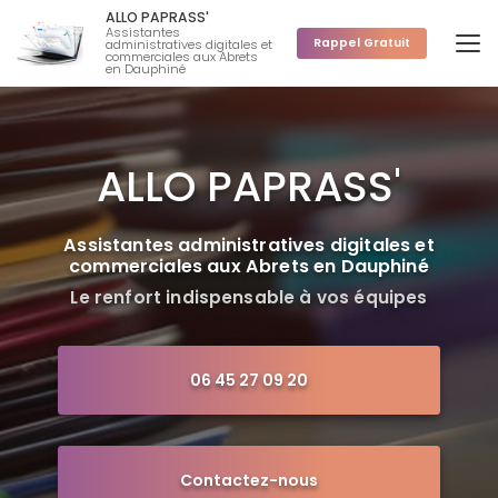
Aller
ALLO PAPRASS'
au
Assistantes
Rappel Gratuit
administratives digitales et
contenu
commerciales aux Abrets
en Dauphiné
principal
ALLO PAPRASS'
Assistantes administratives digitales et
commerciales aux Abrets en Dauphiné
Le renfort indispensable à vos équipes
06 45 27 09 20
Contactez-nous