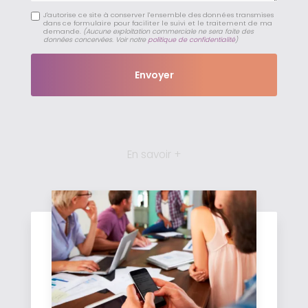
J'autorise ce site à conserver l'ensemble des données transmises
dans ce formulaire pour faciliter le suivi et le traitement de ma
demande.
(Aucune exploitation commerciale ne sera faite des
données concervées. Voir notre
politique de confidentialité
)
En savoir +