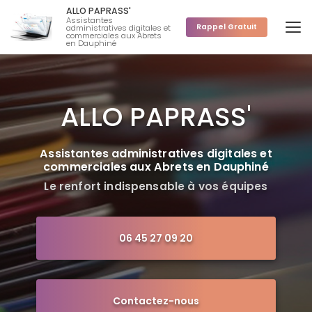
Aller
ALLO PAPRASS'
au
Assistantes
Rappel Gratuit
administratives digitales et
contenu
commerciales aux Abrets
en Dauphiné
principal
ALLO PAPRASS'
Assistantes administratives digitales et
commerciales aux Abrets en Dauphiné
Le renfort indispensable à vos équipes
06 45 27 09 20
Contactez-nous