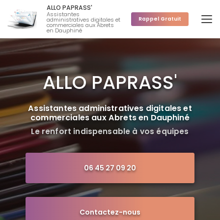
Aller
ALLO PAPRASS'
au
Assistantes
Rappel Gratuit
administratives digitales et
contenu
commerciales aux Abrets
en Dauphiné
principal
ALLO PAPRASS'
Assistantes administratives digitales et
commerciales aux Abrets en Dauphiné
Le renfort indispensable à vos équipes
06 45 27 09 20
Contactez-nous