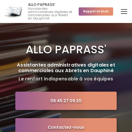
Aller
ALLO PAPRASS'
au
Assistantes
Rappel Gratuit
administratives digitales et
contenu
commerciales aux Abrets
en Dauphiné
principal
ALLO PAPRASS'
Assistantes administratives digitales et
commerciales aux Abrets en Dauphiné
Le renfort indispensable à vos équipes
06 45 27 09 20
Contactez-nous